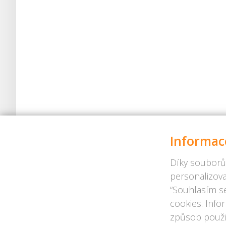
Informac
Díky souborů
personalizova
“Souhlasím se
cookies. Info
způsob použit