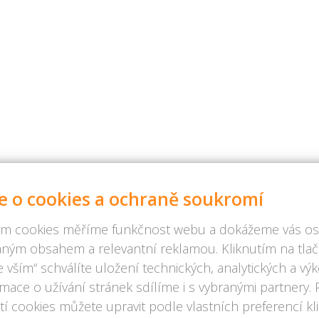
e o cookies a ochraně soukromí
m cookies měříme funkčnost webu a dokážeme vás osl
ným obsahem a relevantní reklamou. Kliknutím na tlač
 vším“ schválíte uložení technických, analytických a v
rmace o užívání stránek sdílíme i s vybranými partnery.
í cookies můžete upravit podle vlastních preferencí kl