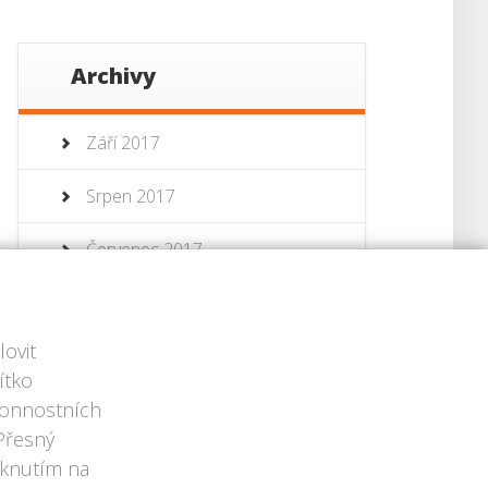
Archivy
Září 2017
Srpen 2017
Červenec 2017
Červenec 2013
ovit
Červen 2013
ítko
ýkonnostních
 Přesný
iknutím na