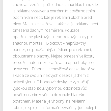
zachovat vizuální průhlednost, například tam, kde
je reklama vystavena extrémním povětrnostním
podmínkám nebo kde je reklamní plocha před
okny. Mash lze svařovat, takže vaše reklama není
omezena žádným rozměrem. Poutače
opatřujeme plastovými nebo kovovými oky pro
snadnou montáž. Blockout – neprůsvitný
banner, nejpoužívanější médium pro reklamní,
oboustranné plachty. Nejste omezeni velikostí,
protože materiál lze svařovat a opatřit oky pro
uchycení. Dibond – sendvičová deska, která se
skládá ze dvou hliníkových desek s jádrem z
polyethylenu. Dibondové desky se vyznačují
vysokou stabilitou, výbornou odolností vůči
povětrnostním vlivům a dokonale hladkým
povrchem. Materiál je vhodný na reklamní
tabule, displeje a informační systémy. Jde polepit