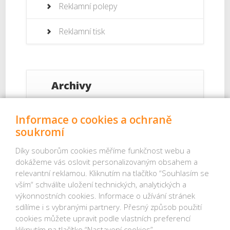
Reklamní polepy
Reklamní tisk
Archivy
Září 2017
Informace o cookies a ochraně
soukromí
Srpen 2017
Díky souborům cookies měříme funkčnost webu a
dokážeme vás oslovit personalizovaným obsahem a
Červenec 2017
relevantní reklamou. Kliknutím na tlačítko “Souhlasím se
vším“ schválíte uložení technických, analytických a
Červenec 2013
výkonnostních cookies. Informace o užívání stránek
sdílíme i s vybranými partnery. Přesný způsob použití
Červen 2013
cookies můžete upravit podle vlastních preferencí
kliknutím na tlačítko “Nastavení cookies”.