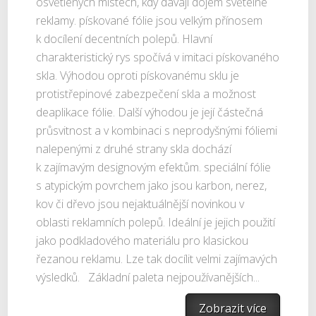
osvětlených místech, kdy dávají dojem světelné
reklamy. pískované fólie jsou velkým přínosem
k docílení decentních polepů. Hlavní
charakteristický rys spočívá v imitaci pískovaného
skla. Výhodou oproti pískovanému sklu je
protistřepinové zabezpečení skla a možnost
deaplikace fólie. Další výhodou je její částečná
průsvitnost a v kombinaci s neprodyšnými fóliemi
nalepenými z druhé strany skla dochází
k zajímavým designovým efektům. speciální fólie
s atypickým povrchem jako jsou karbon, nerez,
kov či dřevo jsou nejaktuálnější novinkou v
oblasti reklamních polepů. Ideální je jejich použití
jako podkladového materiálu pro klasickou
řezanou reklamu. Lze tak docílit velmi zajímavých
výsledků. Základní paleta nejpoužívanějších...
Zobrazit více