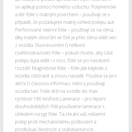
se aplikují pomocí horkého vzduchu. Polymerické
a lité fólie s matným povrchem – používají se v
případě, že požadujete matný vzhled polepu aut.
Perforované okenní fólie – používají se na okna,
díky malým otvorům ve fólii je přes okna vidět ven
z vozidla. Fluorescentní či reflexní
(světloodrazové) fólie – pokud chcete, aby část
polepu byla vidět i v noci, fólie se po nasvícení
rozzáří. Magnetické fólie – fólie jde kdykoliv z
vozidla odstranit a znovu nasadit. Používá se pro
akční či časovou informaci, nebo ji používají
vozidla taxi. Fólie drží na vozidle do max.
rychlosti 180 km/hod Laminace – pro lepení
dlouhodobějších fólií používáme laminace s
ohledem na typ fólie. Ta chrání váš reklamní
polep proti mechanickému poškození a
prodlužuje životnost a stálobarevnost...