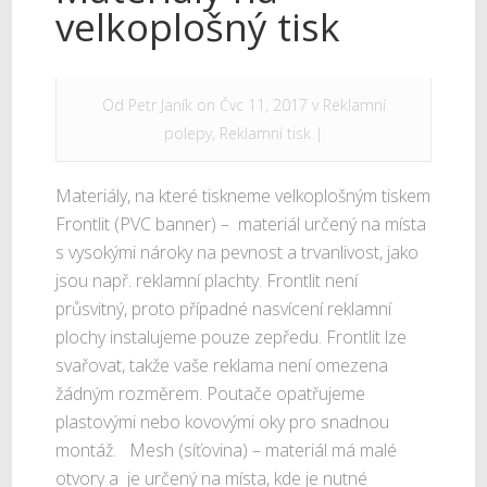
velkoplošný tisk
Od
Petr Janík
on Čvc 11, 2017 v
Reklamní
polepy
,
Reklamní tisk
|
Materiály, na které tiskneme velkoplošným tiskem
Frontlit (PVC banner) – materiál určený na místa
s vysokými nároky na pevnost a trvanlivost, jako
jsou např. reklamní plachty. Frontlit není
průsvitný, proto případné nasvícení reklamní
plochy instalujeme pouze zepředu. Frontlit lze
svařovat, takže vaše reklama není omezena
žádným rozměrem. Poutače opatřujeme
plastovými nebo kovovými oky pro snadnou
montáž. Mesh (síťovina) – materiál má malé
otvory a je určený na místa, kde je nutné