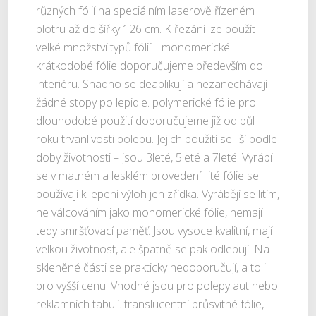
různých fólií na speciálním laserově řízeném
plotru až do šířky 126 cm. K řezání lze použít
velké množství typů fólií: monomerické
krátkodobé fólie doporučujeme především do
interiéru. Snadno se deaplikují a nezanechávají
žádné stopy po lepidle. polymerické fólie pro
dlouhodobé použití doporučujeme již od půl
roku trvanlivosti polepu. Jejich použití se liší podle
doby životnosti – jsou 3leté, 5leté a 7leté. Vyrábí
se v matném a lesklém provedení. lité fólie se
používají k lepení výloh jen zřídka. Vyrábějí se litím,
ne válcováním jako monomerické fólie, nemají
tedy smršťovací paměť. Jsou vysoce kvalitní, mají
velkou životnost, ale špatně se pak odlepují. Na
skleněné části se prakticky nedoporučují, a to i
pro vyšší cenu. Vhodné jsou pro polepy aut nebo
reklamních tabulí. translucentní průsvitné fólie,