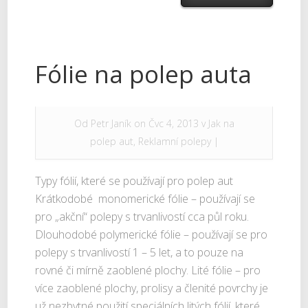
Fólie na polep auta
Od
Petr Janík
on Čvc 4, 2013 v
Jak na
polep aut
,
Reklamní polepy
|
Typy fólií, které se používají pro polep aut
Krátkodobé monomerické fólie – používají se
pro „akční“ polepy s trvanlivostí cca půl roku.
Dlouhodobé polymerické fólie – používají se pro
polepy s trvanlivostí 1 – 5 let, a to pouze na
rovné či mírně zaoblené plochy. Lité fólie – pro
více zaoblené plochy, prolisy a členité povrchy je
už nezbytné použití speciálních litých fólií, které