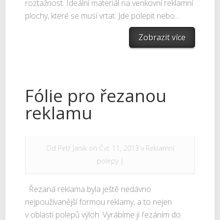
roztažnost. Ideální materiál na venkovní reklamní
plochy, které se musí vrtat. Jde polepit nebo...
Zobrazit více
Fólie pro řezanou
reklamu
Od
Petr Janík
on Čvc 11, 2013 v
Reklamní
polepy
|
Řezaná reklama byla ještě nedávno
nejpoužívanější formou reklamy, a to nejen
v oblasti polepů výloh. Vyrábíme ji řezáním do