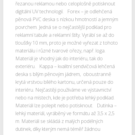
řezanou reklamou nebo celoplošně potisknout
digitální UV technologií. Forex – je odlehčená
pěnová PVC deska s nízkou hmotností a jemným
povrchem. Jedná se o nejčastější podklad pro
reklamní tabule a reklamní štíty. Vyrábí se až do
tloušťky 10 mm, proto je možné vyřezat z tohoto
materiálu i různé tvarové ořezy, např. loga.
Materiál je vhodný jak do interiéru, tak do
exteriéru. Kappa – kvalitní sendvičová lehčená
deska s bílým pěnovým jádrem, oboustranně
krytá vrstvou bílého kartonu, určená pouze do
interiéru. Nejčastěji používáme ve výstavnictví
nebo na místech, kde je potřeba lehký podklad.
Materiál lze polepit nebo potisknout. Dutinka –
lehký materiál, vyráběný ve formátu až 3,5 x 2,5
m. Materiál se skládá z malých podélných
dutinek, díky kterým nemá téměř žádnou