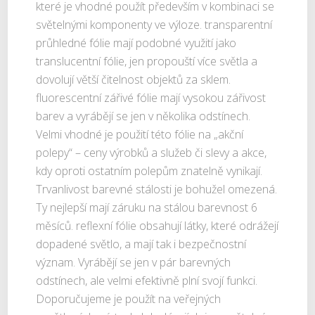
které je vhodné použít především v kombinaci se
světelnými komponenty ve výloze. transparentní
průhledné fólie mají podobné využití jako
translucentní fólie, jen propouští více světla a
dovolují větší čitelnost objektů za sklem.
fluorescentní zářivé fólie mají vysokou zářivost
barev a vyrábějí se jen v několika odstínech.
Velmi vhodné je použití této fólie na „akční
polepy“ – ceny výrobků a služeb či slevy a akce,
kdy oproti ostatním polepům znatelně vynikají.
Trvanlivost barevné stálosti je bohužel omezená.
Ty nejlepší mají záruku na stálou barevnost 6
měsíců. reflexní fólie obsahují látky, které odrážejí
dopadené světlo, a mají tak i bezpečnostní
význam. Vyrábějí se jen v pár barevných
odstínech, ale velmi efektivně plní svojí funkci.
Doporučujeme je použít na veřejných