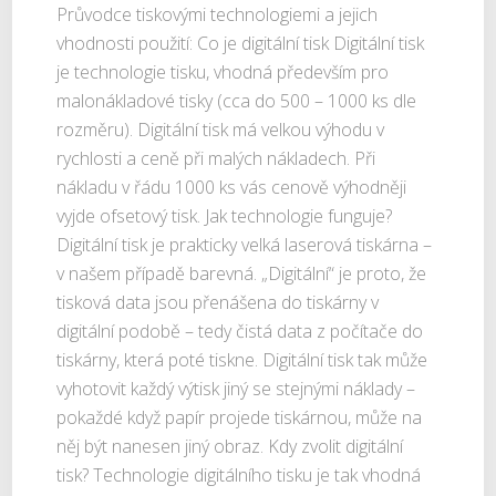
Průvodce tiskovými technologiemi a jejich
vhodnosti použití: Co je digitální tisk Digitální tisk
je technologie tisku, vhodná především pro
malonákladové tisky (cca do 500 – 1000 ks dle
rozměru). Digitální tisk má velkou výhodu v
rychlosti a ceně při malých nákladech. Při
nákladu v řádu 1000 ks vás cenově výhodněji
vyjde ofsetový tisk. Jak technologie funguje?
Digitální tisk je prakticky velká laserová tiskárna –
v našem případě barevná. „Digitální“ je proto, že
tisková data jsou přenášena do tiskárny v
digitální podobě – tedy čistá data z počítače do
tiskárny, která poté tiskne. Digitální tisk tak může
vyhotovit každý výtisk jiný se stejnými náklady –
pokaždé když papír projede tiskárnou, může na
něj být nanesen jiný obraz. Kdy zvolit digitální
tisk? Technologie digitálního tisku je tak vhodná