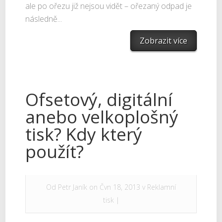
ale po ořezu již nejsou vidět – ořezaný odpad je
následně...
Zobrazit více
Ofsetový, digitální
anebo velkoplošný
tisk? Kdy který
použít?
Od
Petr Janík
on Čvn 18, 2013 v
Reklamní
tisk
|