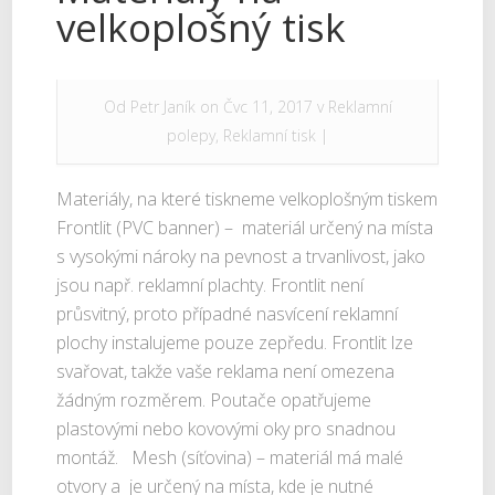
velkoplošný tisk
Od
Petr Janík
on Čvc 11, 2017 v
Reklamní
polepy
,
Reklamní tisk
|
Materiály, na které tiskneme velkoplošným tiskem
Frontlit (PVC banner) – materiál určený na místa
s vysokými nároky na pevnost a trvanlivost, jako
jsou např. reklamní plachty. Frontlit není
průsvitný, proto případné nasvícení reklamní
plochy instalujeme pouze zepředu. Frontlit lze
svařovat, takže vaše reklama není omezena
žádným rozměrem. Poutače opatřujeme
plastovými nebo kovovými oky pro snadnou
montáž. Mesh (síťovina) – materiál má malé
otvory a je určený na místa, kde je nutné