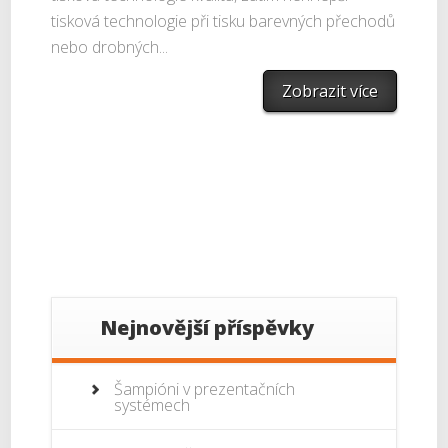
tisková technologie při tisku barevných přechodů
nebo drobných...
Zobrazit více
Nejnovější příspěvky
Šampióni v prezentačních
systémech