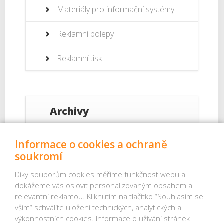
Materiály pro informační systémy
Reklamní polepy
Reklamní tisk
Archivy
Září 2017
Informace o cookies a ochraně
soukromí
Srpen 2017
Díky souborům cookies měříme funkčnost webu a
dokážeme vás oslovit personalizovaným obsahem a
Červenec 2017
relevantní reklamou. Kliknutím na tlačítko “Souhlasím se
vším“ schválíte uložení technických, analytických a
Červenec 2013
výkonnostních cookies. Informace o užívání stránek