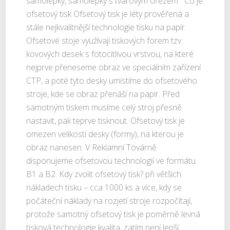
samolepky, samolepky s tvarovým ořezem Co je
ofsetový tisk Ofsetový tisk je léty prověřená a
stále nejkvalitnější technologie tisku na papír.
Ofsetové stoje využívají tiskových forem tzv.
kovových desek s fotocitlivou vrstvou, na které
nejprve přeneseme obraz ve speciálním zařízení
CTP, a poté tyto desky umístíme do ofsetového
stroje, kde se obraz přenáší na papír. Před
samotným tiskem musíme celý stroj přesně
nastavit, pak teprve tisknout. Ofsetový tisk je
omezen velikostí desky (formy), na kterou je
obraz nanesen. V Reklamní Továrně
disponujeme ofsetovou technologií ve formátu
B1 a B2. Kdy zvolit ofsetový tisk? při větších
nákladech tisku – cca 1000 ks a více, kdy se
počáteční náklady na rozjetí stroje rozpočítají,
protože samotný ofsetový tisk je poměrně levná
tisková technologie kvalita, zatím není lepší