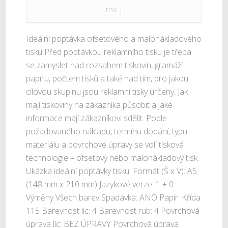
tisk
|
Ideální poptávka ofsetového a malonákladového
tisku Před poptávkou reklamního tisku je třeba
se zamyslet nad rozsahem tiskovin, gramáží
papíru, počtem tisků a také nad tím, pro jakou
cílovou skupinu jsou reklamní tisky určeny. Jak
mají tiskoviny na zákazníka působit a jaké
informace mají zákazníkovi sdělit. Podle
požadovaného nákladu, termínu dodání, typu
materiálu a povrchové úpravy se volí tisková
technologie – ofsetový nebo malonákladový tisk.
Ukázka ideální poptávky tisku: Formát (Š x V): A5
(148 mm x 210 mm) Jazykové verze: 1 + 0
Výměny Všech barev Spadávka: ANO Papír: Křída
115 Barevnost líc: 4 Barevnost rub: 4 Povrchová
úprava líc: BEZ ÚPRAVY Povrchová úprava