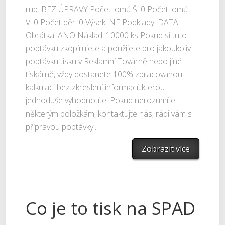
rub: BEZ ÚPRAVY Počet lomů Š: 0 Počet lomů
V: 0 Počet děr: 0 Výsek: NE Podklady: DATA
Obrátka: ANO Náklad: 10000 ks Pokud si tuto
poptávku zkopírujete a použijete pro jakoukoliv
poptávku tisku v Reklamní Továrně nebo jiné
tiskárně, vždy dostanete 100% zpracovanou
kalkulaci bez zkreslení informací, kterou
jednoduše vyhodnotíte. Pokud nerozumíte
některým položkám, kontaktujte nás, rádi vám s
přípravou poptávky...
Zobrazit více
Co je to tisk na SPAD