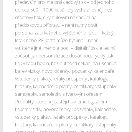
především pro: malonákladový tisk – od jednoho
do cca 500 – 1000 kusů, kdy vychází levněji než
ofsetový tisk, díky nulovým nákladům na
předtiskovou přípravu – není nutný osvit
personalizaci každého vytištěného kusu – každý
leták nebo PF karta může být jiná – např.
vytištěné jiné jméno a pod. – digitální tisk je jediný
způsob jak personalizace dosáhnout rychlý tisk –
tisk v řádu hodin, bez nutnosti čekání na uschnutí
barev vizitky, novoročenky, pozvánky, kalendáře,
vstupenky plakáty, letáky prospekty , katalogy,
brožury, kalendáře, diplomy, certifikáty, vstupenky
samolepky, samolepky s tvarovým ořezem
Produkty, které nejčastěji tiskneme digitálním
tiskem vizitky, novoročenky, pozvánky, kalendáře,
vstupenky plakáty, letáky prospekty , katalogy,
brožury, kalendáře, diplomy, certifikáty, vstupenky