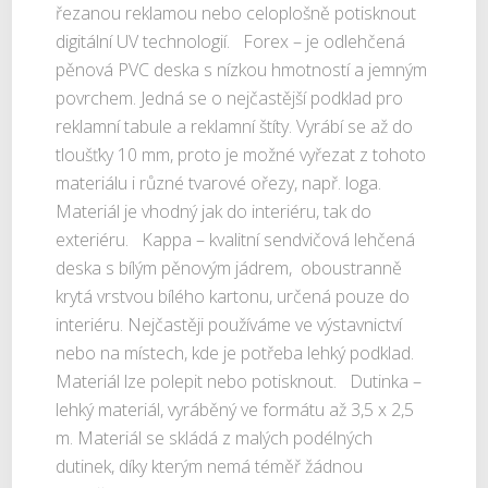
řezanou reklamou nebo celoplošně potisknout
digitální UV technologií. Forex – je odlehčená
pěnová PVC deska s nízkou hmotností a jemným
povrchem. Jedná se o nejčastější podklad pro
reklamní tabule a reklamní štíty. Vyrábí se až do
tloušťky 10 mm, proto je možné vyřezat z tohoto
materiálu i různé tvarové ořezy, např. loga.
Materiál je vhodný jak do interiéru, tak do
exteriéru. Kappa – kvalitní sendvičová lehčená
deska s bílým pěnovým jádrem, oboustranně
krytá vrstvou bílého kartonu, určená pouze do
interiéru. Nejčastěji používáme ve výstavnictví
nebo na místech, kde je potřeba lehký podklad.
Materiál lze polepit nebo potisknout. Dutinka –
lehký materiál, vyráběný ve formátu až 3,5 x 2,5
m. Materiál se skládá z malých podélných
dutinek, díky kterým nemá téměř žádnou