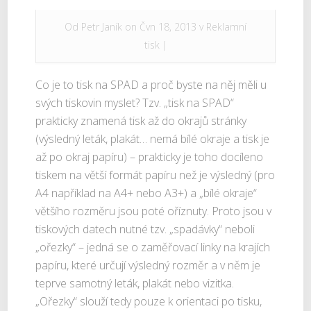
Od
Petr Janík
on Čvn 18, 2013 v
Reklamní
tisk
|
Co je to tisk na SPAD a proč byste na něj měli u
svých tiskovin myslet? Tzv. „tisk na SPAD“
prakticky znamená tisk až do okrajů stránky
(výsledný leták, plakát… nemá bílé okraje a tisk je
až po okraj papíru) – prakticky je toho docíleno
tiskem na větší formát papíru než je výsledný (pro
A4 například na A4+ nebo A3+) a „bílé okraje“
většího rozměru jsou poté oříznuty. Proto jsou v
tiskových datech nutné tzv. „spadávky“ neboli
„ořezky“ – jedná se o zaměřovací linky na krajích
papíru, které určují výsledný rozměr a v něm je
teprve samotný leták, plakát nebo vizitka.
„Ořezky“ slouží tedy pouze k orientaci po tisku,