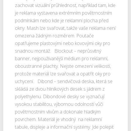
zachovat vizuální průhlednost, například tam, kde
je reklama vystavena extrémním povětrnostním
podmínkám nebo kde je reklamní plocha před
okny. Mash lze svařovat, takže vaše reklama není
omezena žádným rozměrem. Poutače
opatřujeme plastovými nebo kovovými oky pro
snadnou montáž. Blockout – neprůsvitný
banner, nejpoužívanější médium pro reklamní,
oboustranné plachty. Nejste omezeni velikostí,
protože materiál lze svařovat a opatřit oky pro
uchycení. Dibond – sendvičová deska, která se
skládá ze dvou hliníkových desek s jádrem z
polyethylenu. Dibondové desky se vyznačují
vysokou stabilitou, výbornou odolností vůči
povětrnostním vlivům a dokonale hladkým
povrchem. Materiál je vhodný na reklamní
tabule, displeje a informační systémy. Jde polepit