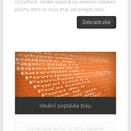
roztažnost. Ideální materiál na venkovní reklamní
plochy, které se musí vrtat. Jde polepit nebo...
Zobrazit více
Ideální poptávka tisku
Od
Petr Janík
on Čvc 14, 2013 v
Reklamní