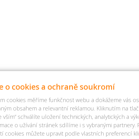
e o cookies a ochraně soukromí
m cookies měříme funkčnost webu a dokážeme vás osl
ným obsahem a relevantní reklamou. Kliknutím na tlač
 vším“ schválíte uložení technických, analytických a v
rmace o užívání stránek sdílíme i s vybranými partnery.
í cookies můžete upravit podle vlastních preferencí kl