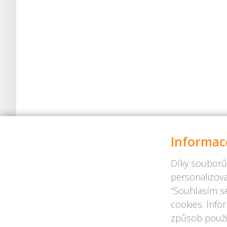
Informac
Díky souborů
personalizova
“Souhlasím se
cookies. Info
způsob použit