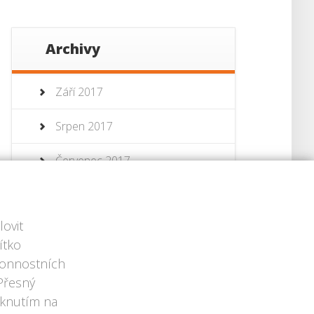
Archivy
Září 2017
Srpen 2017
Červenec 2017
Červenec 2013
ovit
Červen 2013
ítko
ýkonnostních
 Přesný
iknutím na