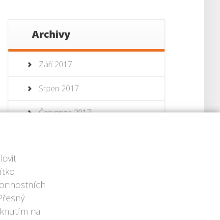
Archivy
Září 2017
Srpen 2017
Červenec 2017
Červenec 2013
ovit
Červen 2013
ítko
ýkonnostních
 Přesný
iknutím na