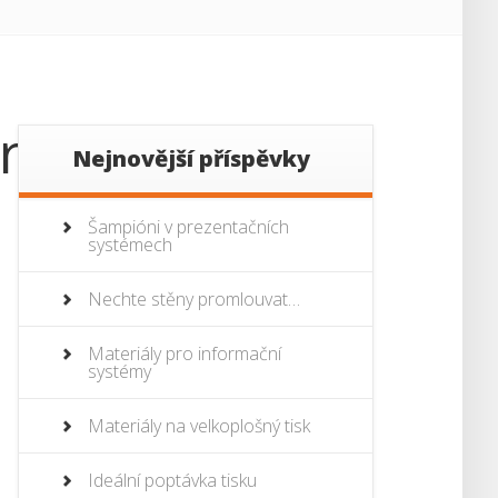
rez
Nejnovější příspěvky
Šampióni v prezentačních
systémech
Nechte stěny promlouvat…
Materiály pro informační
systémy
Materiály na velkoplošný tisk
Ideální poptávka tisku