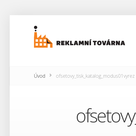
Úvod
ofsetovy_tisk_katalog_modus01vyrez
ofsetov