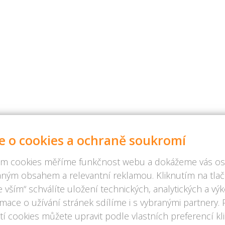
e o cookies a ochraně soukromí
m cookies měříme funkčnost webu a dokážeme vás osl
ným obsahem a relevantní reklamou. Kliknutím na tlač
 vším“ schválíte uložení technických, analytických a v
rmace o užívání stránek sdílíme i s vybranými partnery.
í cookies můžete upravit podle vlastních preferencí kl