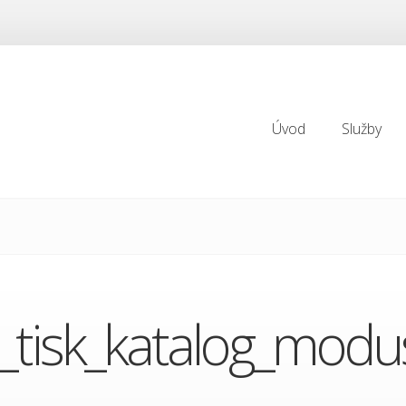
Úvod
Služby
Úvod
Služby
y_tisk_katalog_modu