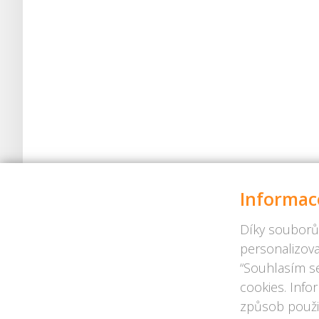
Informac
Díky souborů
personalizova
“Souhlasím se
cookies. Info
způsob použit