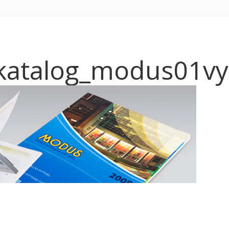
_katalog_modus01vy