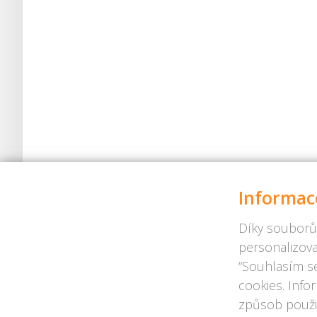
Informac
Díky souborů
personalizova
“Souhlasím se
cookies. Info
způsob použit