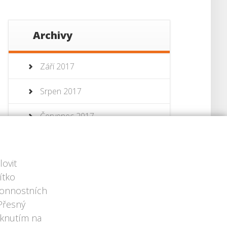
Archivy
Září 2017
Srpen 2017
Červenec 2017
Červenec 2013
ovit
Červen 2013
ítko
ýkonnostních
 Přesný
iknutím na