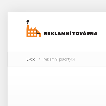
Úvod
reklamni_plachty04