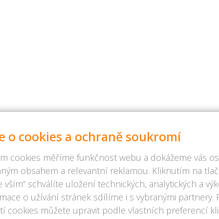
e o cookies a ochraně soukromí
m cookies měříme funkčnost webu a dokážeme vás osl
ným obsahem a relevantní reklamou. Kliknutím na tlač
 vším“ schválíte uložení technických, analytických a v
rmace o užívání stránek sdílíme i s vybranými partnery.
í cookies můžete upravit podle vlastních preferencí kl