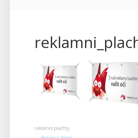
reklamni_plac
reklamní plachty
← Previous
Next →