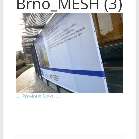
Brno_MESH (3)
← Previous
Next →