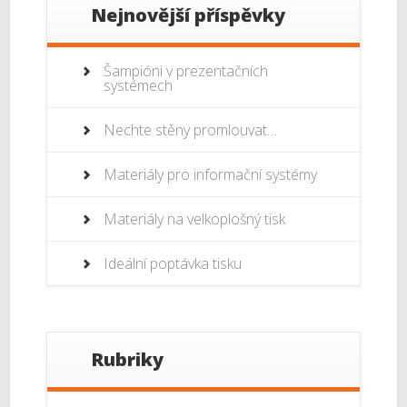
Nejnovější příspěvky
Šampióni v prezentačních
systémech
Nechte stěny promlouvat…
Materiály pro informační systémy
Materiály na velkoplošný tisk
Ideální poptávka tisku
Rubriky