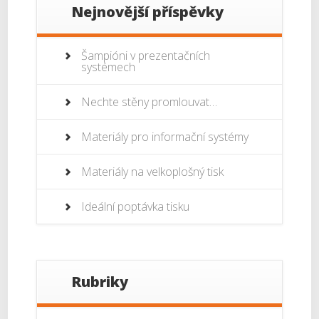
Nejnovější příspěvky
Šampióni v prezentačních
systémech
Nechte stěny promlouvat…
Materiály pro informační systémy
Materiály na velkoplošný tisk
Ideální poptávka tisku
Rubriky