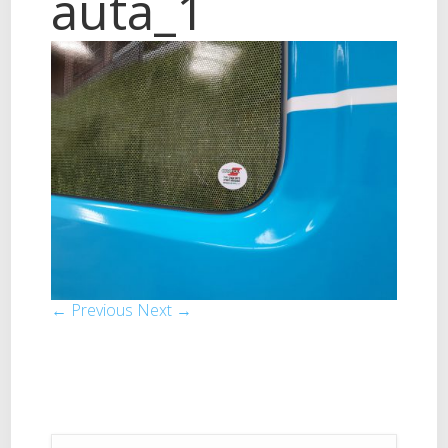
auta_1
← Previous
Next →