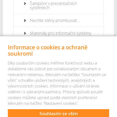
Šampióni v prezentačních
systémech
Nechte stěny promlouvat…
Materiály pro informační systémy
Materiály na velkoplošný tisk
Informace o cookies a ochraně
soukromí
Ideální poptávka tisku
Díky souborům cookies měříme funkčnost webu a
dokážeme vás oslovit personalizovaným obsahem a
Fólie pro řezanou reklamu
relevantní reklamou. Kliknutím na tlačítko “Souhlasím se
vším“ schválíte uložení technických, analytických a
Postup polepu aut
výkonnostních cookies. Informace o užívání stránek
sdílíme i s vybranými partnery. Přesný způsob použití
Fólie na polep auta
cookies můžete upravit podle vlastních preferencí
kliknutím na tlačítko “Nastavení cookies”.
Souhlasím se vším