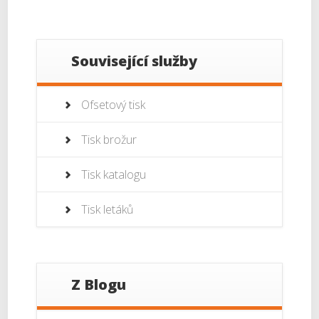
Související služby
Ofsetový tisk
Tisk brožur
Tisk katalogu
Tisk letáků
Z Blogu