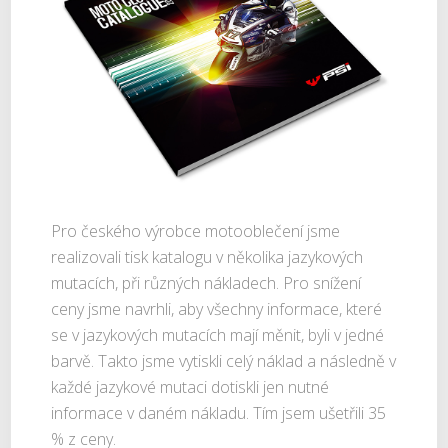
Pro českého výrobce motooblečení jsme
realizovali tisk katalogu v několika jazykových
mutacích, při různých nákladech. Pro snížení
ceny jsme navrhli, aby všechny informace, které
se v jazykových mutacích mají měnit, byli v jedné
barvě. Takto jsme vytiskli celý náklad a následně v
každé jazykové mutaci dotiskli jen nutné
informace v daném nákladu. Tím jsem ušetřili 35
% z ceny.