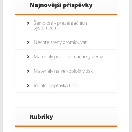
Nejnovější příspěvky
Šampióni v prezentačních
systémech
Nechte stěny promlouvat…
Materiály pro informační systémy
Materiály na velkoplošný tisk
Ideální poptávka tisku
Rubriky