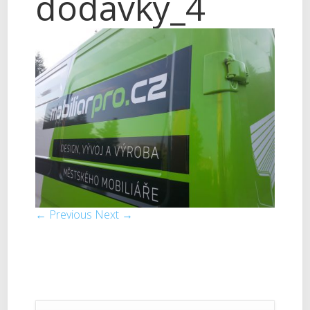
dodávky_4
← Previous
Next →