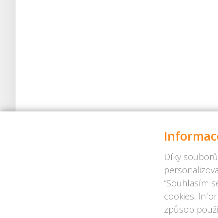
Informac
Díky souborů
personalizova
“Souhlasím se
cookies. Info
způsob použit