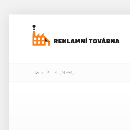
Úvod
PU_NEW_2