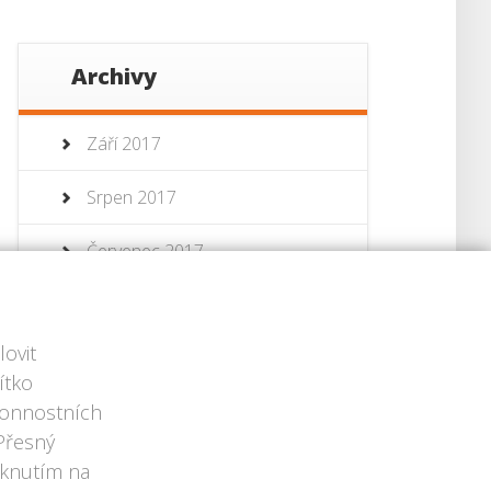
Archivy
Září 2017
Srpen 2017
Červenec 2017
Červenec 2013
ovit
Červen 2013
ítko
ýkonnostních
 Přesný
iknutím na