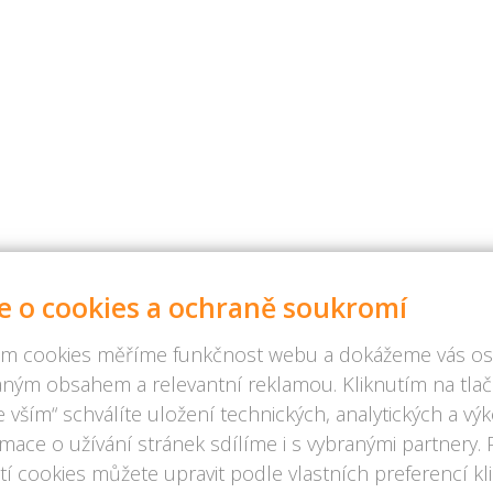
e o cookies a ochraně soukromí
m cookies měříme funkčnost webu a dokážeme vás osl
ným obsahem a relevantní reklamou. Kliknutím na tlač
 vším“ schválíte uložení technických, analytických a v
rmace o užívání stránek sdílíme i s vybranými partnery.
í cookies můžete upravit podle vlastních preferencí kl