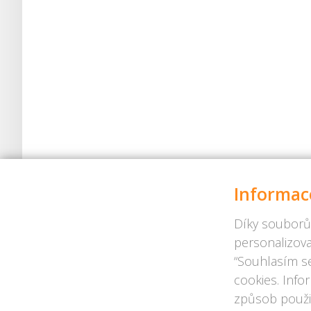
Informac
Díky souborů
personalizova
“Souhlasím se
cookies. Info
způsob použit