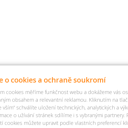
e o cookies a ochraně soukromí
m cookies měříme funkčnost webu a dokážeme vás osl
ným obsahem a relevantní reklamou. Kliknutím na tlač
 vším“ schválíte uložení technických, analytických a v
rmace o užívání stránek sdílíme i s vybranými partnery.
í cookies můžete upravit podle vlastních preferencí kl