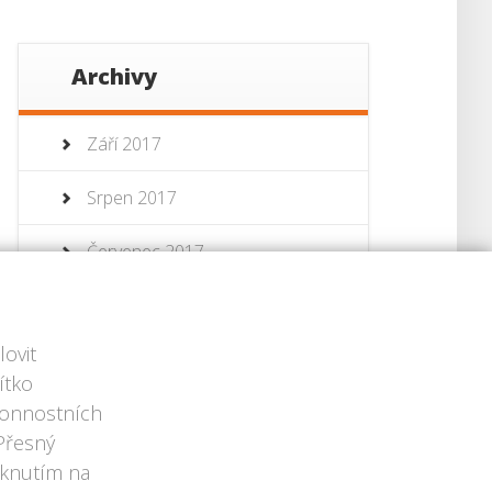
Archivy
Září 2017
Srpen 2017
Červenec 2017
Červenec 2013
ovit
Červen 2013
ítko
ýkonnostních
 Přesný
iknutím na