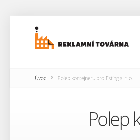
Úvod
Polep kontejneru pro Esting s. r. o.
Polep k