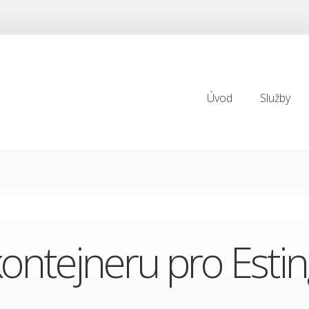
Úvod
Služby
Úvod
Služby
ontejneru pro Esting 