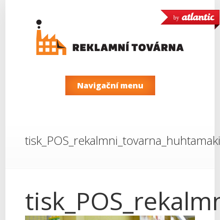
by
Navigační menu
tisk_POS_rekalmni_tovarna_huhtamak
tisk_POS_rekalm