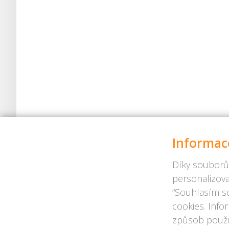
Informac
Díky souborů
personalizova
“Souhlasím se
cookies. Info
způsob použit