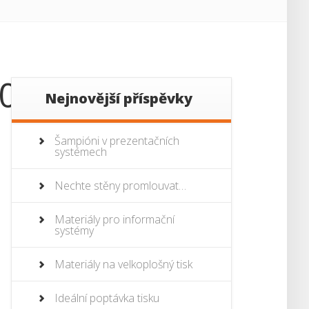
r02
Nejnovější příspěvky
Šampióni v prezentačních
systémech
Nechte stěny promlouvat…
Materiály pro informační
systémy
Materiály na velkoplošný tisk
Ideální poptávka tisku