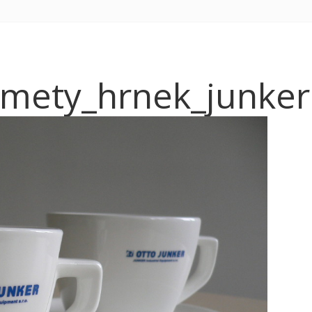
dmety_hrnek_junke