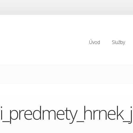
Úvod
Služby
Úvod
Služby
i_predmety_hrnek_