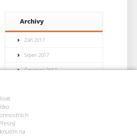
Archivy
Září 2017
Srpen 2017
Červenec 2017
Červenec 2013
ovit
Červen 2013
ítko
ýkonnostních
 Přesný
iknutím na