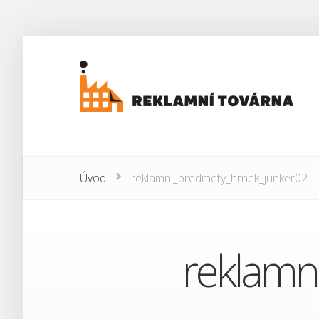
Úvod
reklamni_predmety_hrnek_junker02
reklamn