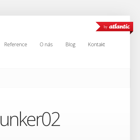
by
Reference
O nás
Blog
Kontakt
Reference
O nás
Blog
Kontakt
junker02