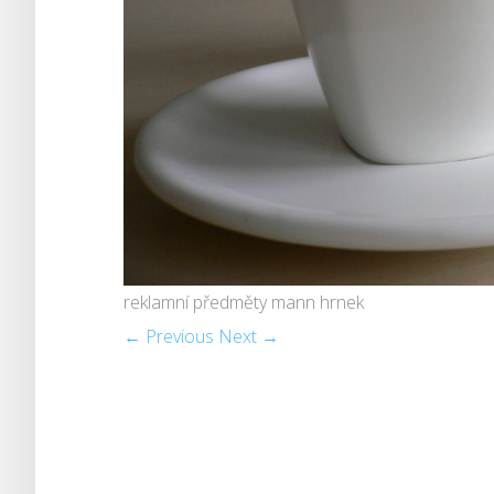
reklamní předměty mann hrnek
← Previous
Next →