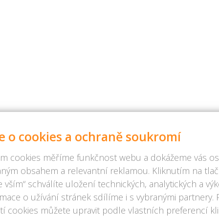
e o cookies a ochraně soukromí
m cookies měříme funkčnost webu a dokážeme vás osl
ným obsahem a relevantní reklamou. Kliknutím na tlač
 vším“ schválíte uložení technických, analytických a v
rmace o užívání stránek sdílíme i s vybranými partnery.
í cookies můžete upravit podle vlastních preferencí kl