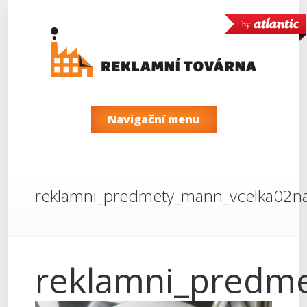
by
Navigační menu
reklamni_predmety_mann_vcelka02n
reklamni_predm