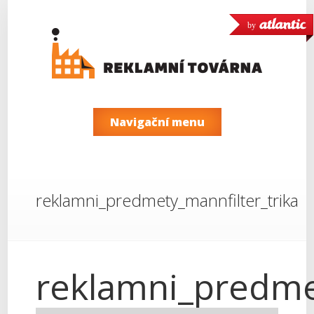
by
Navigační menu
reklamni_predmety_mannfilter_trika
reklamni_predmet