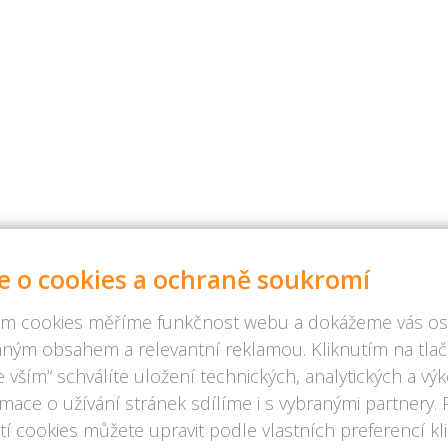
e o cookies a ochraně soukromí
m cookies měříme funkčnost webu a dokážeme vás osl
ným obsahem a relevantní reklamou. Kliknutím na tlač
 vším“ schválíte uložení technických, analytických a v
rmace o užívání stránek sdílíme i s vybranými partnery.
í cookies můžete upravit podle vlastních preferencí kl