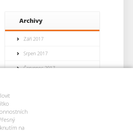
Archivy
Září 2017
Srpen 2017
Červenec 2017
Červenec 2013
ovit
Červen 2013
ítko
ýkonnostních
 Přesný
iknutím na