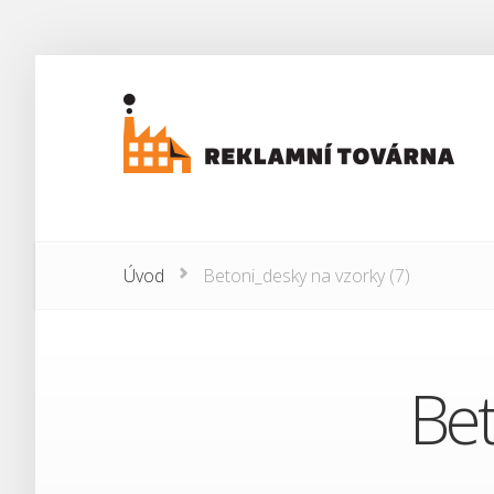
Úvod
Betoni_desky na vzorky (7)
Bet