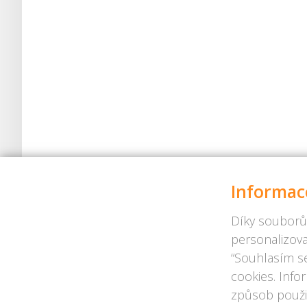
Informac
Díky souborů
personalizova
“Souhlasím se
cookies. Info
způsob použit