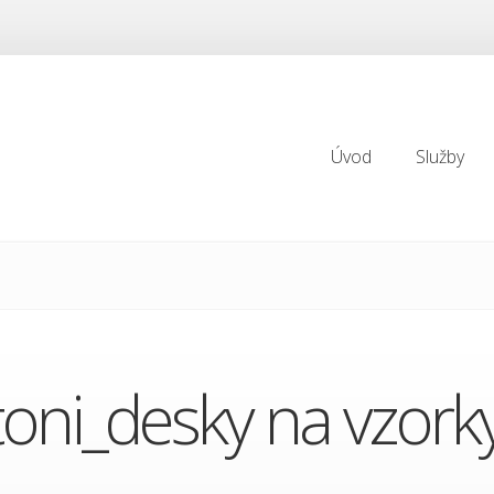
Úvod
Služby
Úvod
Služby
oni_desky na vzorky