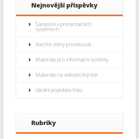
Nejnovější příspěvky
Šampióni v prezentačních
systémech
Nechte stěny promlouvat…
Materiály pro informační systémy
Materiály na velkoplošný tisk
Ideální poptávka tisku
Rubriky