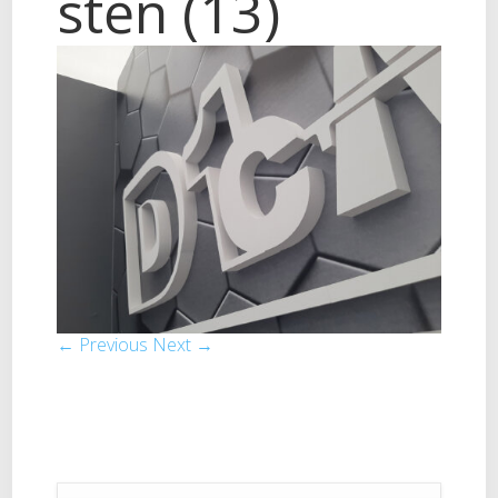
stěn (13)
← Previous
Next →