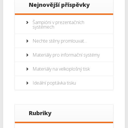
Nejnovější příspěvky
Šampióni v prezentačních
systémech
Nechte stěny promlouvat…
Materiály pro informační systémy
Materiály na velkoplošný tisk
Ideální poptávka tisku
Rubriky