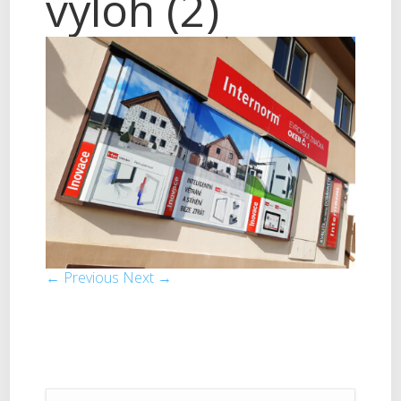
výloh (2)
← Previous
Next →