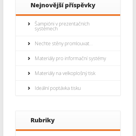
Nejnovější příspěvky
Šampióni v prezentačních
systémech
Nechte stěny promlouvat…
Materiály pro informační systémy
Materiály na velkoplošný tisk
Ideální poptávka tisku
Rubriky