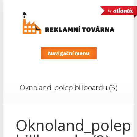
by
Navigační menu
Oknoland_polep billboardu (3)
Oknoland_polep