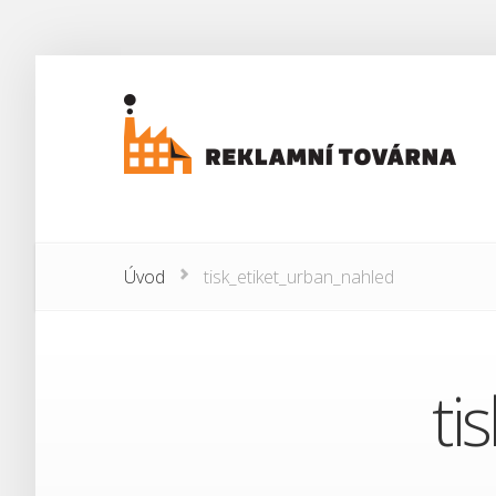
Úvod
tisk_etiket_urban_nahled
ti