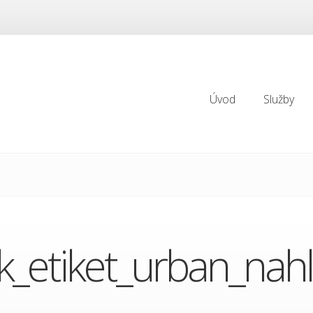
Úvod
Služby
Úvod
Služby
sk_etiket_urban_nah