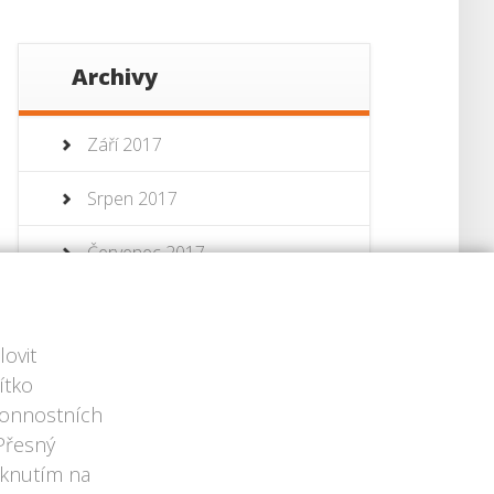
Archivy
Září 2017
Srpen 2017
Červenec 2017
Červenec 2013
ovit
Červen 2013
ítko
ýkonnostních
 Přesný
iknutím na