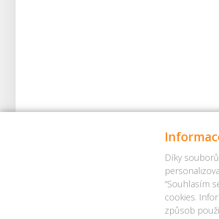
Informac
Díky souborů
personalizova
“Souhlasím se
cookies. Info
způsob použit