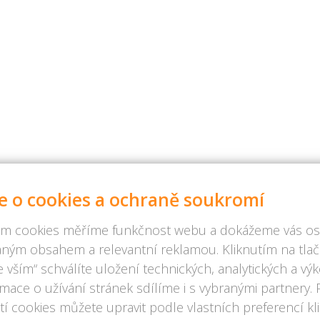
e o cookies a ochraně soukromí
m cookies měříme funkčnost webu a dokážeme vás osl
ným obsahem a relevantní reklamou. Kliknutím na tlač
 vším“ schválíte uložení technických, analytických a v
rmace o užívání stránek sdílíme i s vybranými partnery.
í cookies můžete upravit podle vlastních preferencí kl