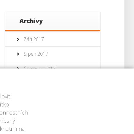
Archivy
Září 2017
Srpen 2017
Červenec 2017
Červenec 2013
ovit
Červen 2013
ítko
ýkonnostních
 Přesný
iknutím na