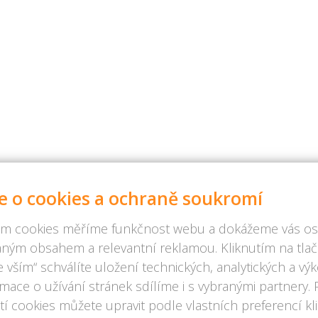
e o cookies a ochraně soukromí
m cookies měříme funkčnost webu a dokážeme vás osl
ným obsahem a relevantní reklamou. Kliknutím na tlač
 vším“ schválíte uložení technických, analytických a v
rmace o užívání stránek sdílíme i s vybranými partnery.
í cookies můžete upravit podle vlastních preferencí kl