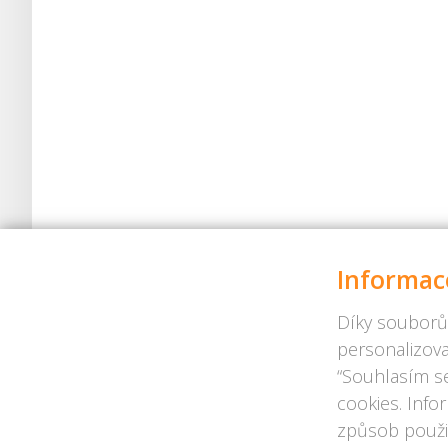
Informac
Díky souborů
personalizova
“Souhlasím se
cookies. Info
způsob použit