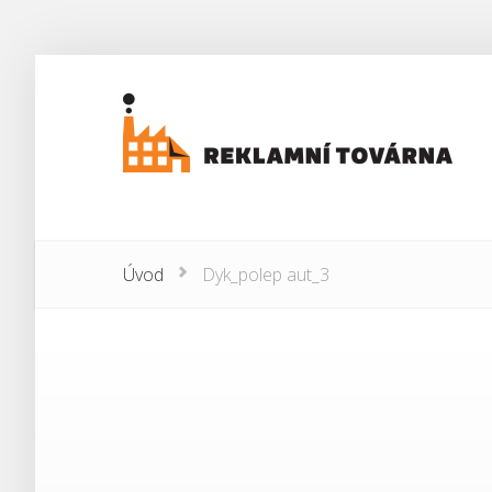
Úvod
Dyk_polep aut_3