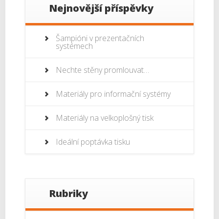
Nejnovější příspěvky
Šampióni v prezentačních
systémech
Nechte stěny promlouvat…
Materiály pro informační systémy
Materiály na velkoplošný tisk
Ideální poptávka tisku
Rubriky