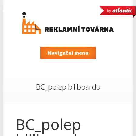
by
Navigační menu
BC_polep billboardu
BC_polep