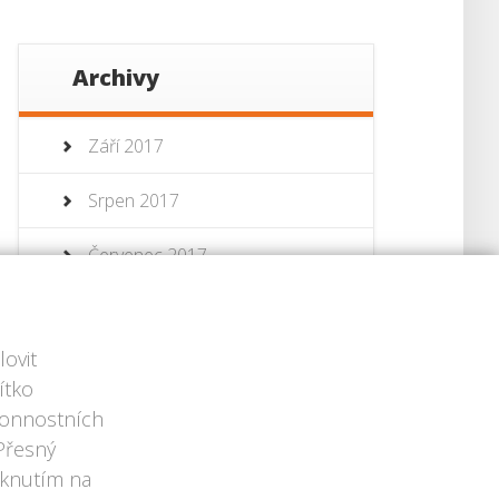
Archivy
Září 2017
Srpen 2017
Červenec 2017
Červenec 2013
ovit
Červen 2013
ítko
ýkonnostních
 Přesný
iknutím na