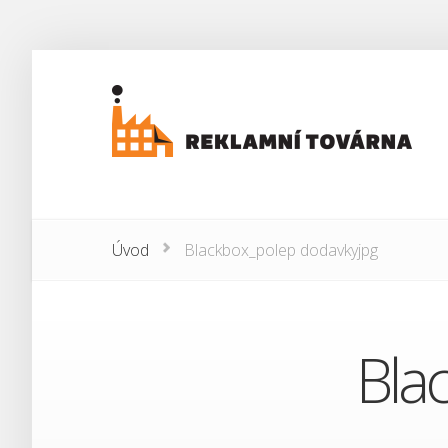
Úvod
Blackbox_polep dodavkyjpg
Bla