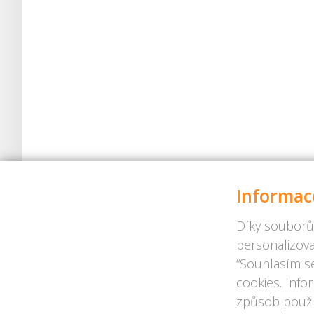
Informac
Díky souborů
personalizova
“Souhlasím se
cookies. Info
způsob použit