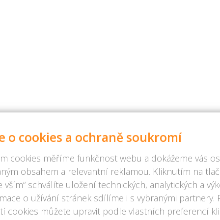
e o cookies a ochraně soukromí
m cookies měříme funkčnost webu a dokážeme vás osl
ným obsahem a relevantní reklamou. Kliknutím na tlač
 vším“ schválíte uložení technických, analytických a v
rmace o užívání stránek sdílíme i s vybranými partnery.
í cookies můžete upravit podle vlastních preferencí kl