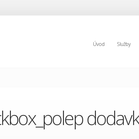
Úvod
Služby
Úvod
Služby
ckbox_polep dodavk