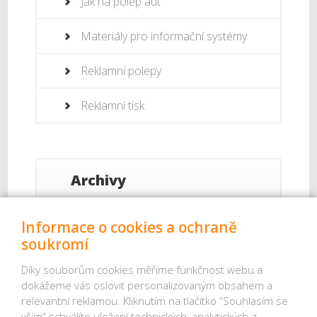
Jak na polep aut
Materiály pro informační systémy
Reklamní polepy
Reklamní tisk
Archivy
Září 2017
Informace o cookies a ochraně
soukromí
Srpen 2017
Díky souborům cookies měříme funkčnost webu a
dokážeme vás oslovit personalizovaným obsahem a
Červenec 2017
relevantní reklamou. Kliknutím na tlačítko “Souhlasím se
vším“ schválíte uložení technických, analytických a