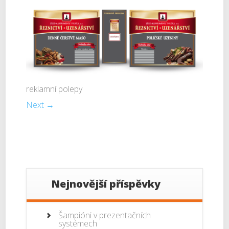
reklamní polepy
Next →
Nejnovější příspěvky
Šampióni v prezentačních
systémech