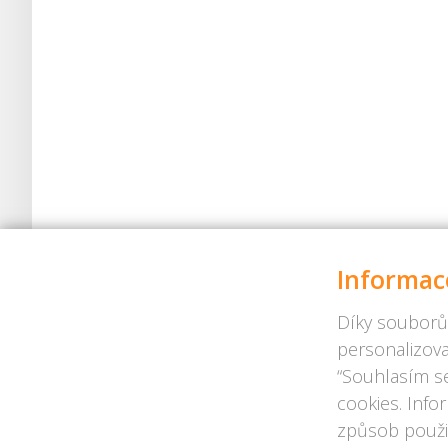
Informac
Díky souborů
personalizova
“Souhlasím se
cookies. Info
způsob použit