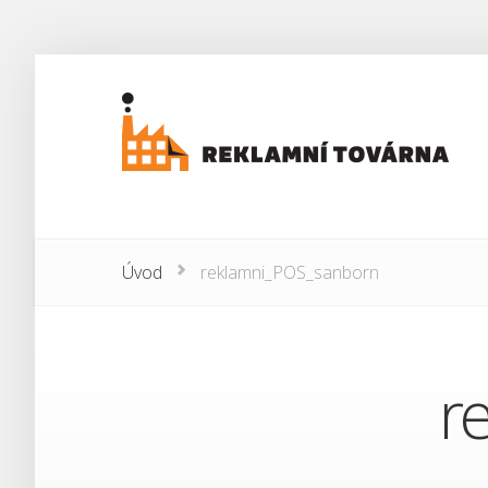
Úvod
reklamni_POS_sanborn
r