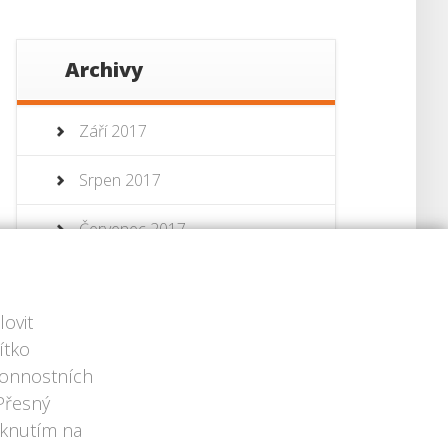
Archivy
Září 2017
Srpen 2017
Červenec 2017
Červenec 2013
ovit
Červen 2013
ítko
ýkonnostních
 Přesný
iknutím na