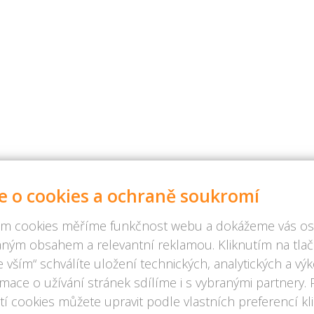
e o cookies a ochraně soukromí
m cookies měříme funkčnost webu a dokážeme vás osl
ným obsahem a relevantní reklamou. Kliknutím na tlač
 vším“ schválíte uložení technických, analytických a v
rmace o užívání stránek sdílíme i s vybranými partnery.
í cookies můžete upravit podle vlastních preferencí kl