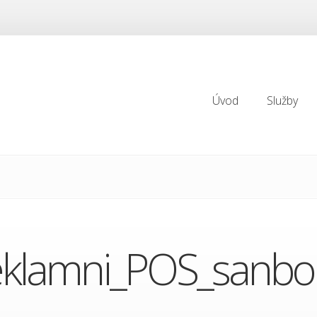
Úvod
Služby
Úvod
Služby
eklamni_POS_sanbo