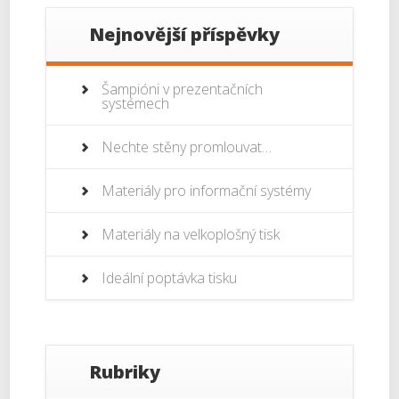
Nejnovější příspěvky
Šampióni v prezentačních
systémech
Nechte stěny promlouvat…
Materiály pro informační systémy
Materiály na velkoplošný tisk
Ideální poptávka tisku
Rubriky