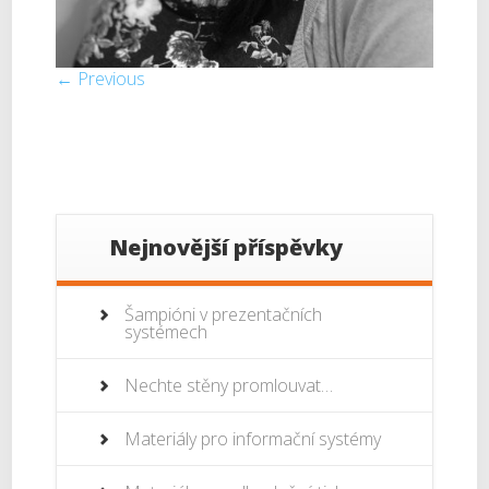
← Previous
Nejnovější příspěvky
Šampióni v prezentačních
systémech
Nechte stěny promlouvat…
Materiály pro informační systémy