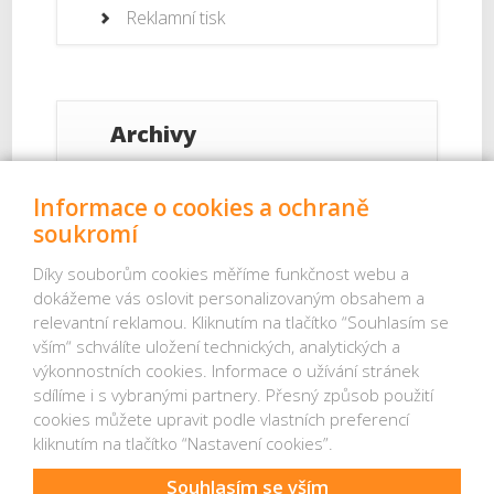
Reklamní tisk
Archivy
Září 2017
Informace o cookies a ochraně
soukromí
Srpen 2017
Díky souborům cookies měříme funkčnost webu a
dokážeme vás oslovit personalizovaným obsahem a
Červenec 2017
relevantní reklamou. Kliknutím na tlačítko “Souhlasím se
vším“ schválíte uložení technických, analytických a
Červenec 2013
výkonnostních cookies. Informace o užívání stránek
sdílíme i s vybranými partnery. Přesný způsob použití
Červen 2013
cookies můžete upravit podle vlastních preferencí
kliknutím na tlačítko “Nastavení cookies”.
Souhlasím se vším