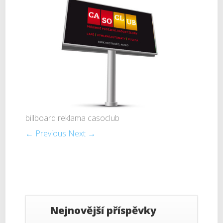
billboard reklama casoclub
← Previous
Next →
Nejnovější příspěvky