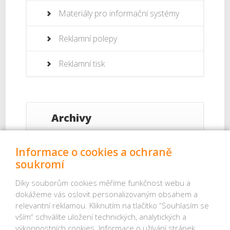
Materiály pro informační systémy
Reklamní polepy
Reklamní tisk
Archivy
Září 2017
Informace o cookies a ochraně
soukromí
Srpen 2017
Díky souborům cookies měříme funkčnost webu a
dokážeme vás oslovit personalizovaným obsahem a
Červenec 2017
relevantní reklamou. Kliknutím na tlačítko “Souhlasím se
vším“ schválíte uložení technických, analytických a
Červenec 2013
výkonnostních cookies. Informace o užívání stránek