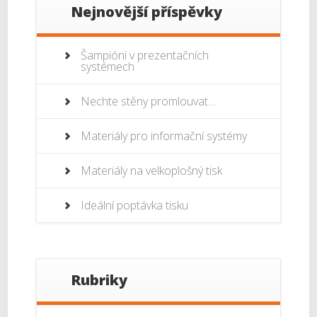
Nejnovější příspěvky
Šampióni v prezentačních
systémech
Nechte stěny promlouvat…
Materiály pro informační systémy
Materiály na velkoplošný tisk
Ideální poptávka tisku
Rubriky