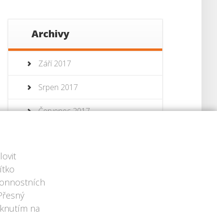
Archivy
Září 2017
Srpen 2017
Červenec 2017
Červenec 2013
ovit
Červen 2013
ítko
ýkonnostních
 Přesný
iknutím na