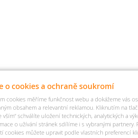
e o cookies a ochraně soukromí
m cookies měříme funkčnost webu a dokážeme vás osl
ným obsahem a relevantní reklamou. Kliknutím na tlač
 vším“ schválíte uložení technických, analytických a v
rmace o užívání stránek sdílíme i s vybranými partnery.
í cookies můžete upravit podle vlastních preferencí kl