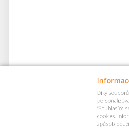
Informac
Díky souborů
personalizova
“Souhlasím se
cookies. Info
způsob použit