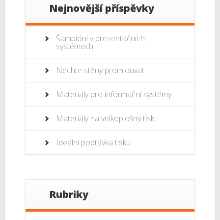
Nejnovější příspěvky
Šampióni v prezentačních
systémech
Nechte stěny promlouvat…
Materiály pro informační systémy
Materiály na velkoplošný tisk
Ideální poptávka tisku
Rubriky