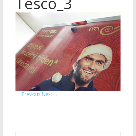
Tesco_3
← Previous
Next →