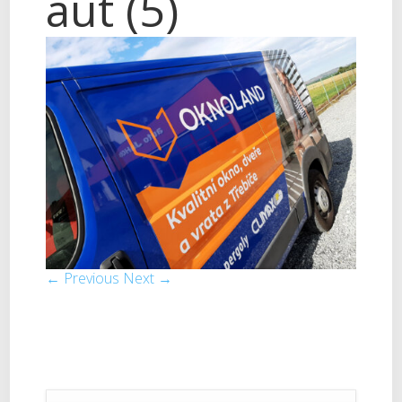
aut (5)
← Previous
Next →