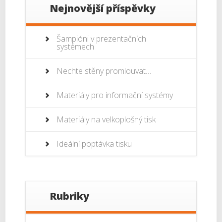
Nejnovější příspěvky
Šampióni v prezentačních
systémech
Nechte stěny promlouvat…
Materiály pro informační systémy
Materiály na velkoplošný tisk
Ideální poptávka tisku
Rubriky