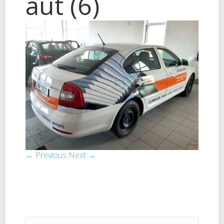
aut (6)
← Previous
Next →