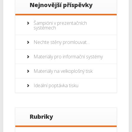
Nejnovější příspěvky
Šampióni v prezentačních
systémech
Nechte stěny promlouvat…
Materiály pro informační systémy
Materiály na velkoplošný tisk
Ideální poptávka tisku
Rubriky