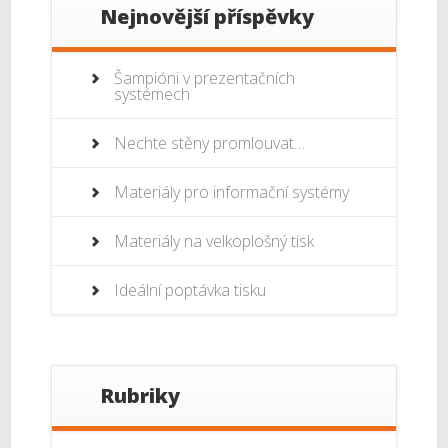
Nejnovější příspěvky
Šampióni v prezentačních
systémech
Nechte stěny promlouvat…
Materiály pro informační systémy
Materiály na velkoplošný tisk
Ideální poptávka tisku
Rubriky