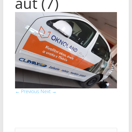
aut (7)
← Previous
Next →