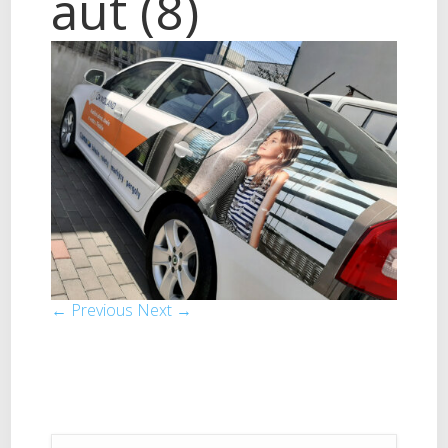
aut (8)
← Previous
Next →