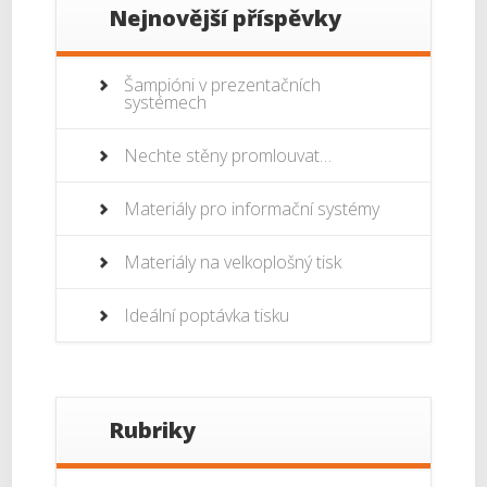
Nejnovější příspěvky
Šampióni v prezentačních
systémech
Nechte stěny promlouvat…
Materiály pro informační systémy
Materiály na velkoplošný tisk
Ideální poptávka tisku
Rubriky