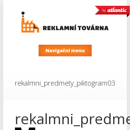
by
Navigační menu
rekalmni_predmety_piktogram03
rekalmni_predm