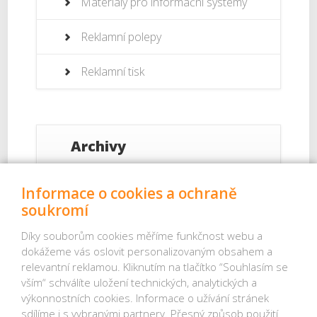
Materiály pro informační systémy
Reklamní polepy
Reklamní tisk
Archivy
Září 2017
Informace o cookies a ochraně
soukromí
Srpen 2017
Díky souborům cookies měříme funkčnost webu a
dokážeme vás oslovit personalizovaným obsahem a
Červenec 2017
relevantní reklamou. Kliknutím na tlačítko “Souhlasím se
vším“ schválíte uložení technických, analytických a
Červenec 2013
výkonnostních cookies. Informace o užívání stránek
sdílíme i s vybranými partnery. Přesný způsob použití